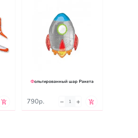
Фольгированный шар Ракета
Фольгированный Шар
Па
790р.
790р.