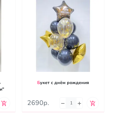
Букет с днём рождения
Композиция звёздные войны
и"
(В
2690р.
5190р.