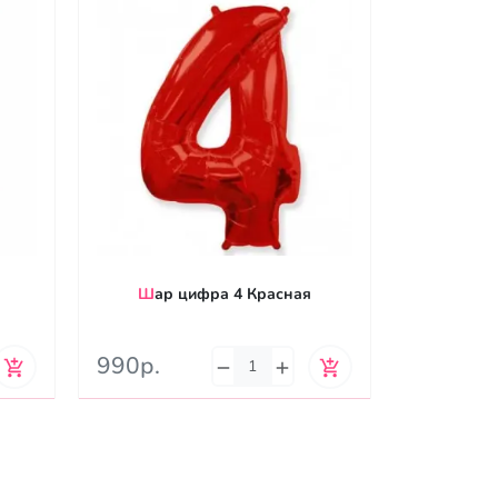
Шар цифра 4 Красная
Шар
990р.
990р.