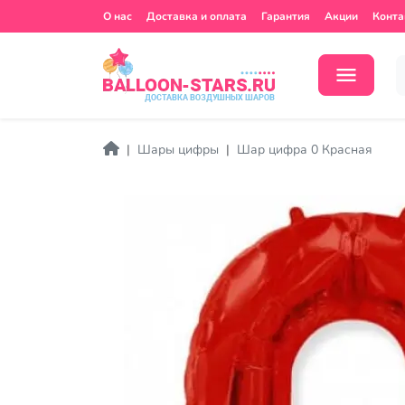
О нас
Доставка и оплата
Гарантия
Акции
Конта
Шары цифры
Шар цифра 0 Красная