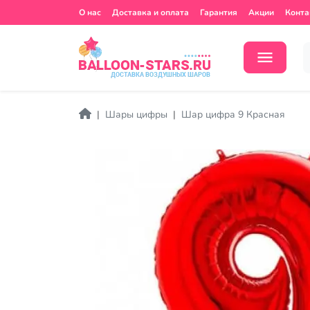
О нас
Доставка и оплата
Гарантия
Акции
Конта
Шары цифры
Шар цифра 9 Красная