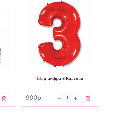
Шар цифра 3 Красная
Шар
990р.
990р.