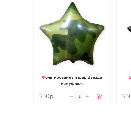
Фольгированный шар Звезда
Шар Звезда с
камуфляж
350р.
35