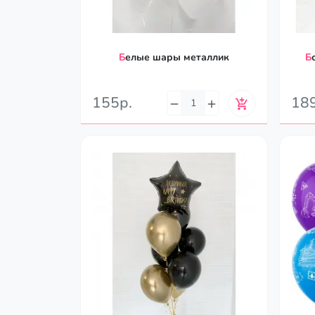
Белые шары металлик
Большой шар 61см. с вашей
155р.
18